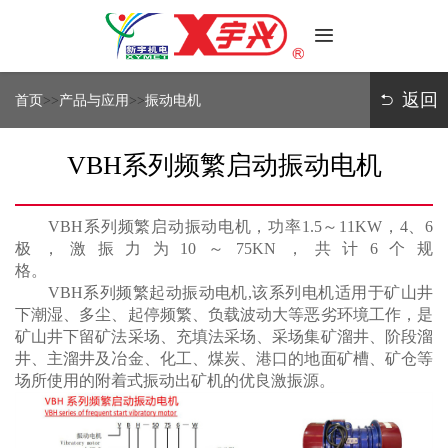
首
页
返回
首页
>>
产品与应用
>>
振动电机
关
于
VBH系列频繁启动振动电机
新
产
宇
品
VBH系列频繁启动振动电机，功率1.5～11KW，4、6
与
售
极，激振力为10～75KN，共计6个规
应
后
格。
用
保
VBH系列频繁起动振动电机,该系列电机适用于矿山井
媒
障
下潮湿、多尘、起停频繁、负载波动大等恶劣环境工作，是
体
矿山井下留矿法采场、充填法采场、采场集矿溜井、阶段溜
中
井、主溜井及冶金、化工、煤炭、港口的地面矿槽、矿仓等
联
心
场所使用的附着式振动出矿机的优良激振源。
系
我
们