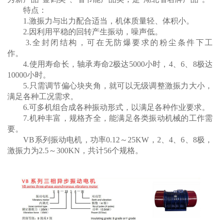
特点：
1.激振力与出力配合适当，机体质量轻、体积小。
2.因利用平稳的回转产生振动，噪声低。
3.全封闭结构，可在无防爆要求的粉尘条件下工
作。
4.使用寿命长，轴承寿命2极达5000小时，4、6、8极达
10000小时。
5.只需调节偏心块夹角，就可以无级调整激振力大小，
满足各种工况需求。
6.可多机组合成各种振动形式，以满足各种作业要求。
7.机种丰富，规格齐全，能满足各类振动机械的工作需
要。
VB系列振动电机，功率0.12～25KW，2、4、6、8极，
激振力为2.5～300KN，共计56个规格。