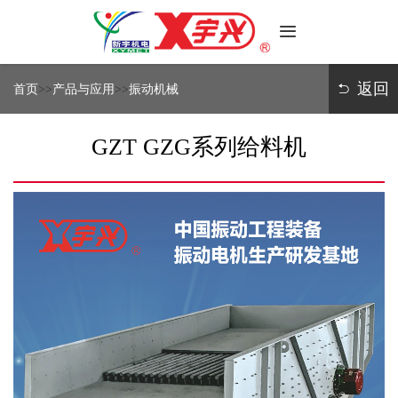
首
页
返回
首页
>>
产品与应用
>>
振动机械
关
于
GZT GZG系列给料机
新
产
宇
品
与
售
应
后
用
保
媒
障
体
中
联
心
系
我
们