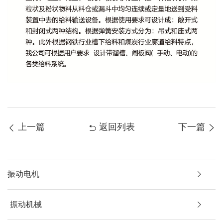
上一篇
返回列表
下一篇
振动电机
振动机械