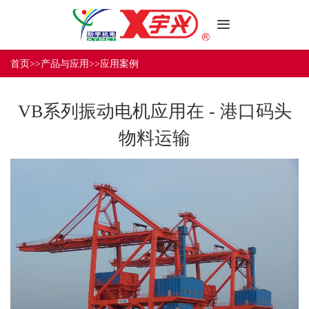
首
页
首页
>>
产品与应用
>>
应用案例
关
于
VB系列振动电机应用在 - 港口码头
新
产
宇
物料运输
品
与
售
应
后
用
保
媒
障
体
中
联
心
系
我
们